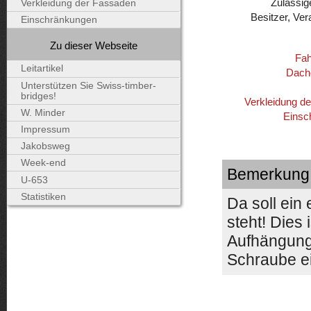
Zulässig
Verkleidung der Fassaden
Besitzer, Ver
Einschränkungen
Zu dieser Webseite
Fah
Leitartikel
Dach
Unterstützen Sie Swiss-timber-
bridges!
Verkleidung d
W. Minder
Einsc
Impressum
Jakobsweg
Week-end
Bemerkung
U-653
Statistiken
Da soll ein
steht! Dies 
Aufhängung
Schraube e