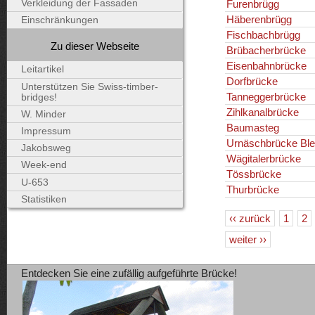
Furenbrügg
Verkleidung der Fassaden
Häberenbrügg
Einschränkungen
Fischbachbrügg
Zu dieser Webseite
Brübacherbrücke
Eisenbahnbrücke
Leitartikel
Dorfbrücke
Unterstützen Sie Swiss-timber-
Tanneggerbrücke
bridges!
Zihlkanalbrücke
W. Minder
Baumasteg
Impressum
Urnäschbrücke Ble
Jakobsweg
Wägitalerbrücke
Week-end
Tössbrücke
U-653
Thurbrücke
Statistiken
‹‹ zurück
1
2
weiter ››
Entdecken Sie eine zufällig aufgeführte Brücke!