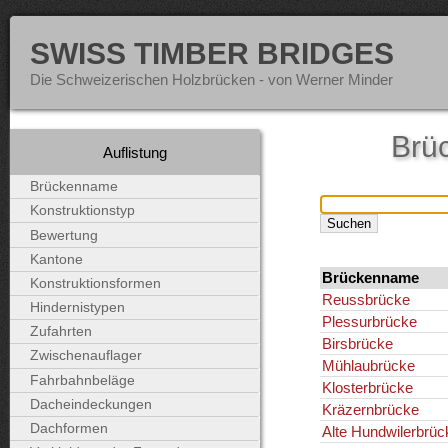
SWISS TIMBER BRIDGES
Die Schweizerischen Holzbrücken - von Werner Minder
Brü
Auflistung
Brückenname
Konstruktionstyp
Bewertung
Kantone
Brückenname
Konstruktionsformen
Reussbrücke
Hindernistypen
Plessurbrücke
Zufahrten
Birsbrücke
Zwischenauflager
Mühlaubrücke
Fahrbahnbeläge
Klosterbrücke
Dacheindeckungen
Kräzernbrücke
Dachformen
Alte Hundwilerbrüc