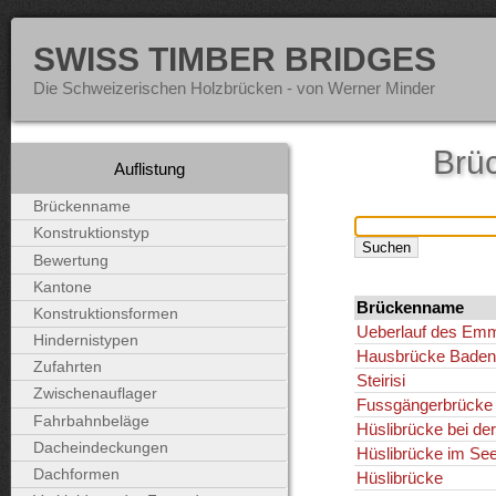
SWISS TIMBER BRIDGES
Die Schweizerischen Holzbrücken - von Werner Minder
Brü
Auflistung
Brückenname
Konstruktionstyp
Bewertung
Kantone
Brückenname
Konstruktionsformen
Ueberlauf des Em
Hindernistypen
Hausbrücke Baden
Zufahrten
Steirisi
Zwischenauflager
Fussgängerbrücke
Fahrbahnbeläge
Hüslibrücke bei der
Dacheindeckungen
Hüslibrücke im Se
Dachformen
Hüslibrücke