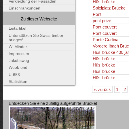
Hüslibrücke
Verkleidung der Fassaden
Spielplatz Brücke
Einschränkungen
Pont
Zu dieser Webseite
pont privé
Pont couvert
Leitartikel
Pont couvert
Unterstützen Sie Swiss-timber-
Ponte Curtina
bridges!
Vordere Ibach Brü
W. Minder
Hüslibrücke 400 jäh
Impressum
Hüslibrücke
Jakobsweg
Hüslibrücke
Week-end
Hüslibrücke
U-653
Hüslibrücke
Statistiken
‹‹ zurück
1
2
Entdecken Sie eine zufällig aufgeführte Brücke!