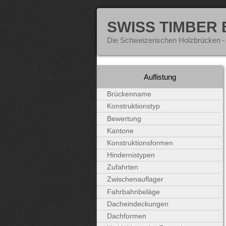
SWISS TIMBER
Die Schweizerischen Holzbrücken -
Auflistung
Brückenname
Konstruktionstyp
Bewertung
Kantone
Konstruktionsformen
Hindernistypen
Zufahrten
Zwischenauflager
Fahrbahnbeläge
Dacheindeckungen
Dachformen