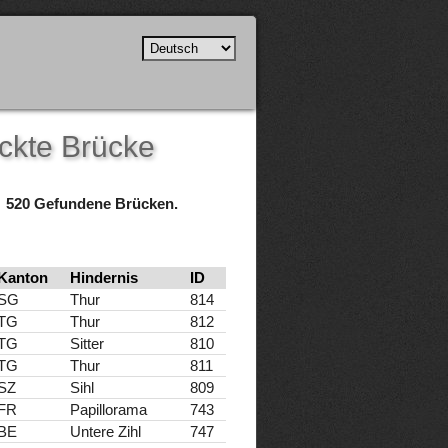
ckte Brücke
520 Gefundene Brücken.
Kanton
Hindernis
ID
SG
Thur
814
TG
Thur
812
TG
Sitter
810
TG
Thur
811
SZ
Sihl
809
FR
Papillorama
743
BE
Untere Zihl
747