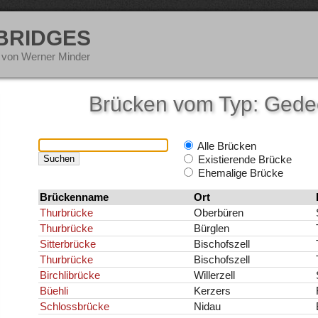
 BRIDGES
 von Werner Minder
Brücken vom Typ: Gede
Alle Brücken
Existierende Brücke
Ehemalige Brücke
Brückenname
Ort
Thurbrücke
Oberbüren
Thurbrücke
Bürglen
Sitterbrücke
Bischofszell
Thurbrücke
Bischofszell
Birchlibrücke
Willerzell
Büehli
Kerzers
Schlossbrücke
Nidau