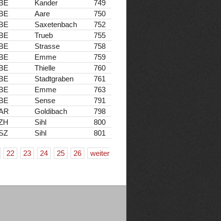
BE
Kander
749
BE
Aare
750
BE
Saxetenbach
752
BE
Trueb
755
BE
Strasse
758
BE
Emme
759
BE
Thielle
760
BE
Stadtgraben
761
BE
Emme
763
BE
Sense
791
AR
Goldibach
798
ZH
Sihl
800
SZ
Sihl
801
22
23
24
25
26
weiter