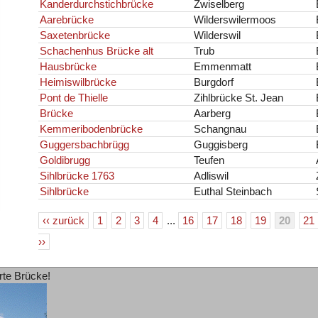
Kanderdurchstichbrücke
Zwiselberg
Aarebrücke
Wilderswilermoos
Saxetenbrücke
Wilderswil
Schachenhus Brücke alt
Trub
Hausbrücke
Emmenmatt
Heimiswilbrücke
Burgdorf
Pont de Thielle
Zihlbrücke St. Jean
Brücke
Aarberg
Kemmeribodenbrücke
Schangnau
Guggersbachbrügg
Guggisberg
Goldibrugg
Teufen
Sihlbrücke 1763
Adliswil
Sihlbrücke
Euthal Steinbach
‹‹ zurück
1
2
3
4
...
16
17
18
19
20
21
››
rte Brücke!